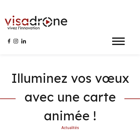
Aller à la navigation principale
Aller au contenu principal
Illuminez vos vœux
avec une carte
animée !
Actualités